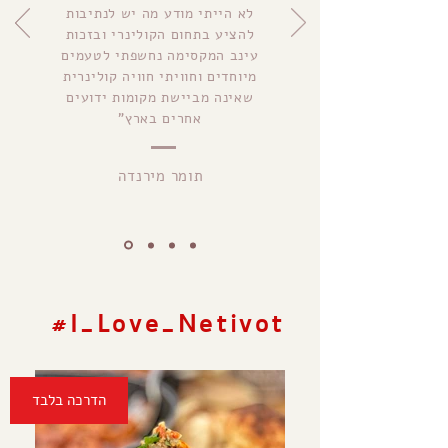
לא הייתי מודע מה יש לנתיבות
להציע בתחום הקולינרי ובזכות
עינב המקסימה נחשפתי לטעמים
מיוחדים וחוויתי חוויה קולינרית
שאינה מביישת מקומות ידועים
אחרים בארץ"
תומר מירנדה
בין קודש לחול | שובר
לסיור תרבות וקולינריה
#I_Love_Netivot
לפרטים והרשמה
הדרכה בלבד