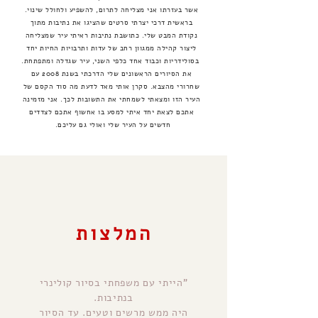
לפרטים והרשמה
אשר בעזרתו אני מצליחה לתרום, להשפיע ולחולל שינוי.
בראשית דרכי יצרתי סרטים שהציגו את נתיבות מתוך
נקודת המבט שלי.
כתושבת נתיבות ראיתי עיר שמצליחה
ליצור קהילה ממגוון רחב של עדות ותרבויות החיות יחד
בסולידריות וכבוד אחד כלפי השני, עיר שגדלה ומתפתחת.
את הסיורים הראשונים שלי הדרכתי בשנת 2008 עם
שחרורי מהצבא. סקרן אותי מאד לדעת מה סוד הקסם של
העיר הזו ומצאתי לשמחתי את התשובות לכך. אני מזמינה
אתכם לצאת יחד איתי למסע בו אחשוף אתכם לצדדים
חדשים על העיר שלי ואולי גם עליכם.
לאכול, לאהוב, להתפלל |
שובר לסיור קולינרי
המלצות
לפרטים והרשמה
"הייתי עם משפחתי בסיור קולינרי
בנתיבות.
היה ממש מרשים וטעים. עד הסיור