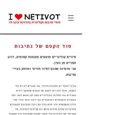
סוד הקסם של נתיבות
סיורים קולינריים חושפים מקומות קסומים, לרוב
סמויים מן העין.
אני מזמינה אתכם לסיור חוויתי ומרתק בעירי
נתיבות.
בעיני לאוכל יש חשיבות גדולה. אנו אוכלים לא רק כדי
לשבוע. אוכל הוא ראי לנפש של אנשים שבמשך דורות
מעבירים את הסודות הקולינריים מאב לבן ומאם לבת. לצד
המסורת והמאכלים האותנטיים אני רואה כיצד העיר שלי
גדלה ומתפתחת ודור חדש גודל עם זיקה וסקרנות למאכלים
מתרבויות שונות בעולם אותם הם מביאים לנתיבות. מה
שמייחד את הסיורים שלי מעבר למנות מפתיעות הוא המפגש